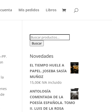
 cuenta
Mis pedidos
Libros
Buscar
por:
Buscar
Novedades
 —PP.
on
EL TIEMPO HUELE A
PAPEL. JOSEBA SASÍA
MUÑOZ
 la
15,00
€
IVA incluido
enes
ANTOLOGÍA
 de
COMENTADA DE LA
POESÍA ESPAÑOLA. TOMO
II. LUIS DE LA ROSA
’