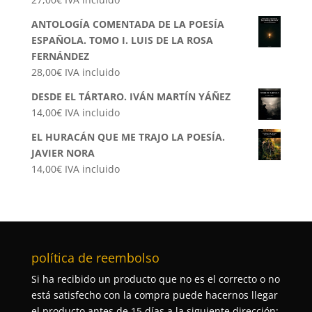
ANTOLOGÍA COMENTADA DE LA POESÍA
ESPAÑOLA. TOMO I. LUIS DE LA ROSA
FERNÁNDEZ
28,00
€
IVA incluido
DESDE EL TÁRTARO. IVÁN MARTÍN YÁÑEZ
14,00
€
IVA incluido
EL HURACÁN QUE ME TRAJO LA POESÍA.
JAVIER NORA
14,00
€
IVA incluido
política de reembolso
Si ha recibido un producto que no es el correcto o no
está satisfecho con la compra puede hacernos llegar
el producto antes de 15 días a la siguiente dirección: