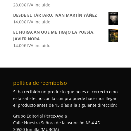
28,00
€
IVA incluido
DESDE EL TÁRTARO. IVÁN MARTÍN YÁÑEZ
14,00
€
IVA incluido
EL HURACÁN QUE ME TRAJO LA POESÍA.
JAVIER NORA
14,00
€
IVA incluido
política de reembolso
Si ha recibido un producto que no es el correcto o no
está satisfecho con la compra puede hacernos llegar
el producto antes de 15 días a la siguiente dirección:
Grupo Editorial Pérez-Ayala
Calle Nuestra Señora de la asunción Nº 4 4D
30520 Jumilla (MURCIA)