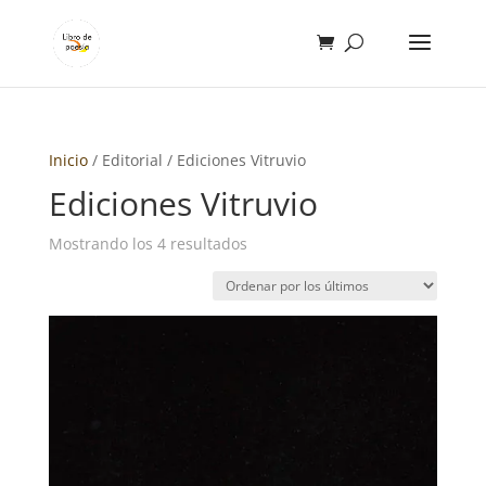
Inicio
/ Editorial / Ediciones Vitruvio
Ediciones Vitruvio
Ordenado
Mostrando los 4 resultados
por
los
últimos