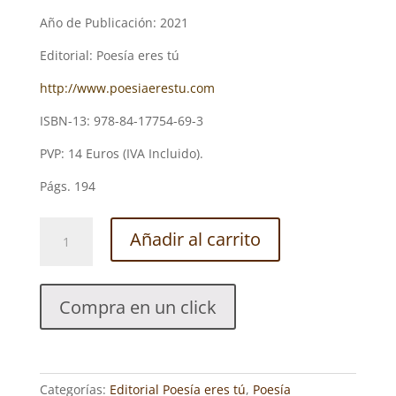
Año de Publicación: 2021
Editorial: Poesía eres tú
http://www.poesiaerestu.com
ISBN-13: 978-84-17754-69-3
PVP: 14 Euros (IVA Incluido).
Págs. 194
AJEDREZ
Añadir al carrito
88
SONETOS.
JOSEP
Compra en un click
MERCADÉ
RIAMBAU
cantidad
Categorías:
Editorial Poesía eres tú
,
Poesía