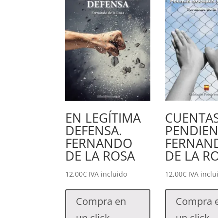
EN LEGÍTIMA
CUENTA
DEFENSA.
PENDIEN
FERNANDO
FERNAN
DE LA ROSA
DE LA R
12,00
€
IVA incluido
12,00
€
IVA inclu
Compra en
Compra 
un click
un click