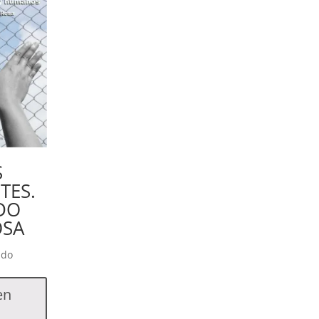
S
TES.
DO
OSA
ido
en