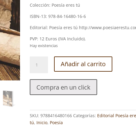
Colección: Poesía eres tú
ISBN-13: 978-84-16480-16-6
Editorial: Poesía eres tú http://www.poesiaerestu.c
PVP: 12 Euros (IVA Incluido).
Hay existencias
ANVERSOS,
Añadir al carrito
AMOR,
REVERSOS.
FERNANDO
Compra en un click
DE
LA
ROSA
cantidad
SKU:
9788416480166
Categorías:
Editorial Poesía er
tú
,
Inicio
,
Poesía