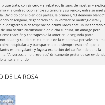
ro que trata, con sincero y arrebatado lirismo, de mostrar y explic
omía y la contradicción entre su ternura y su rencor, entre su miel 
ada. Dividido por ello en dos partes, la primera, “El demonio blanco”
emendo desengaño, degenerado en un verdadero naufragio vital y
r, el desgarro y la desesperación acumulados ante un inesperado 
a de una oscura circunstancia de dicha ruptura, un amargo pero
 Como reacción y contrapeso a la anterior, la segunda parte,
mocionado y candente testimonio de la esperanza por volver a am
un alma hospitalaria y transparente que siempre está ahí, que te
ante; es una galante y fogosa exaltación del cariño indeleble, la
suma, “Anversos, amor, reversos” únicamente pretende ser evidenci
lo tanto, al mundo.
O DE LA ROSA