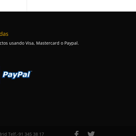
das
tos usando Visa, Mastercard o Paypal.
id Telf.-91 345 38 17