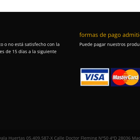
formas de pago admiti
o o no está satisfecho con la
Puede pagar nuestros produc
s de 15 días a la siguiente
la Huertas 05.409.587-X Calle Doctor Fleming Nº50 4ºD 28036 Madr