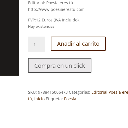
Editorial: Poesía eres tú
http://www.poesiaerestu.com
PVP:12 Euros (IVA Incluido).
Hay existencias
Argonautika
Añadir al carrito
-
Eduardo
Rodríguez
Compra en un click
Pérez
cantidad
SKU:
9788415006473
Categorías:
Editorial Poesía er
tú
,
Inicio
Etiqueta:
Poesía