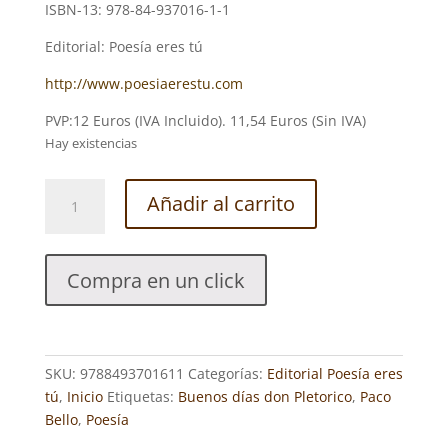
ISBN-13: 978-84-937016-1-1
Editorial: Poesía eres tú
http://www.poesiaerestu.com
PVP:12 Euros (IVA Incluido). 11,54 Euros (Sin IVA)
Hay existencias
BUENOS
Añadir al carrito
DÍAS,
DON
PLETÓRICO
Compra en un click
–
Paco
Bello
cantidad
SKU:
9788493701611
Categorías:
Editorial Poesía eres
tú
,
Inicio
Etiquetas:
Buenos días don Pletorico
,
Paco
Bello
,
Poesía