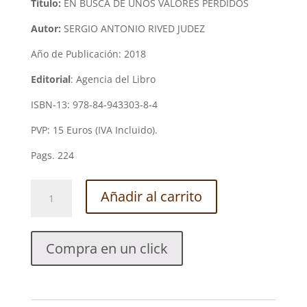
Título:
EN BUSCA DE UNOS VALORES PERDIDOS
Autor:
SERGIO ANTONIO RIVED JUDEZ
Año de Publicación: 2018
Editorial
: Agencia del Libro
ISBN-13: 978-84-943303-8-4
PVP: 15 Euros (IVA Incluido).
Pags. 224
EN
Añadir al carrito
BUSCA
DE
UNOS
Compra en un click
VALORES
PERDIDOS.
SERGIO
ANTONIO