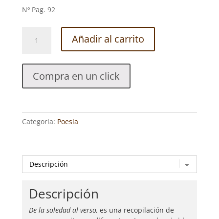
Nº Pag. 92
DE
Añadir al carrito
LA
SOLEDAD
AL
Compra en un click
VERSO.
YUDI
MICLÍN
GONZÁLEZ
Categoría:
Poesía
cantidad
Descripción
De la soledad al verso,
es una recopilación de