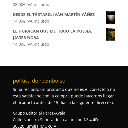
28,00
€
IVA incluido
DESDE EL TÁRTARO. IVÁN MARTÍN YÁÑEZ
14,00
€
IVA incluido
EL HURACÁN QUE ME TRAJO LA POESÍA.
JAVIER NORA
14,00
€
IVA incluido
política de reembolso
Si ha recibido un producto que no es el correcto o no
está satisfecho con la compra puede hacernos llegar
el producto antes de 15 días a la siguiente dirección:
Grupo Editorial Pérez-Ayala
Calle Nuestra Señora de la asunción Nº 4 4D
30520 Jumilla (MURCIA)