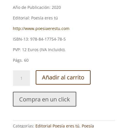
Año de Publicación: 2020
Editorial: Poesía eres tú
http://www.poesiaerestu.com
ISBN-13: 978-84-17754-78-5
PVP: 12 Euros (IVA Incluido).
Págs. 60
EL
Añadir al carrito
AMOR
Y
SUS
Compra en un click
APLICACIONES.
AINARA
GARCÍA
REY
Categorías:
Editorial Poesía eres tú
,
Poesía
cantidad