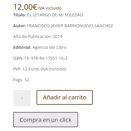
12,00
€
IVA incluido
Título:
EL LETARGO DE MI SOLEDAD
Autor:
FRANCISCO JAVIER BARRIONUEVO SÁNCHEZ
Año de Publicación: 2019
Editorial
: Agencia del Libro
ISBN-13: 978-84-17551-16-2
PVP: 12 Euros (IVA Incluido).
Pags. 52
EL
Añadir al carrito
LETARGO
DE
MI
Compra en un click
SOLEDAD.
FRANCISCO