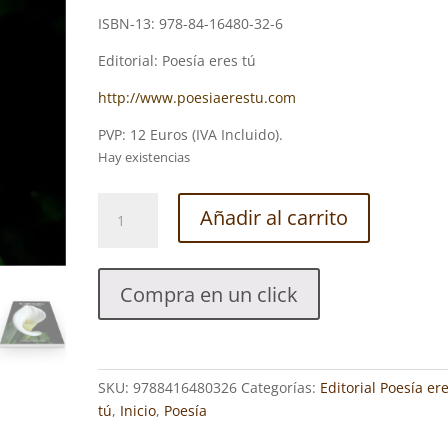
ISBN-13: 978-84-16480-32-6
Editorial: Poesía eres tú
http://www.poesiaerestu.com
PVP: 12 Euros (IVA Incluido).
Hay existencias
EL
Añadir al carrito
LIRIO
BLANCO.
SELENA
Compra en un click
MARRERO
PLAZA
cantidad
SKU:
9788416480326
Categorías:
Editorial Poesía er
tú
,
Inicio
,
Poesía