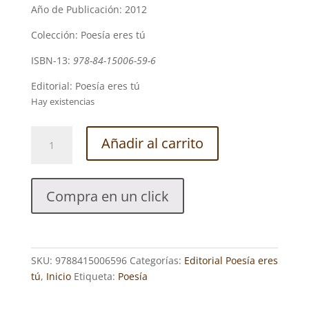
Año de Publicación: 2012
Colección: Poesía eres tú
ISBN-13:
978-84-15006-59-6
Editorial: Poesía eres tú
Hay existencias
En
Añadir al carrito
el
silencio
-
Compra en un click
Nieves
Díaz
Hernández
cantidad
SKU:
9788415006596
Categorías:
Editorial Poesía eres
tú
,
Inicio
Etiqueta:
Poesía