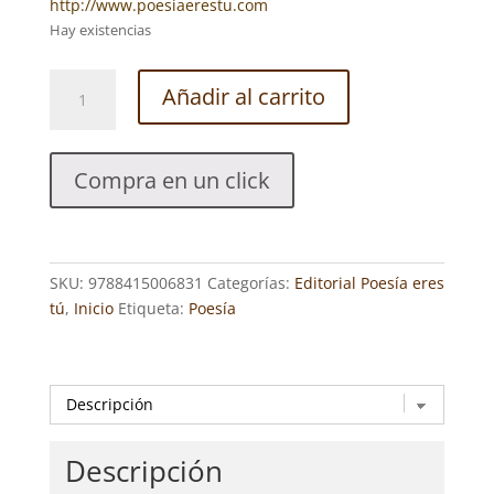
http://www.poesiaerestu.com
Hay existencias
EN
Añadir al carrito
NOCHES
DE
LUCEROS.
Compra en un click
MARIANO
SALCEDO
MENCÍA
cantidad
SKU:
9788415006831
Categorías:
Editorial Poesía eres
tú
,
Inicio
Etiqueta:
Poesía
Descripción