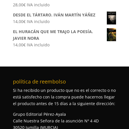
28,00
€
IVA incluido
DESDE EL TÁRTARO. IVÁN MARTÍN YÁÑEZ
14,00
€
IVA incluido
EL HURACÁN QUE ME TRAJO LA POESÍA.
JAVIER NORA
14,00
€
IVA incluido
política de reembolso
Si ha recibido un producto que no es el correcto o no
está satisfecho con la compra puede hacernos llegar
el producto antes de 15 días a la siguiente dirección:
Grupo Editorial Pérez-Ayala
Calle Nuestra Señora de la asunción Nº 4 4D
30520 Jumilla (MURCIA)