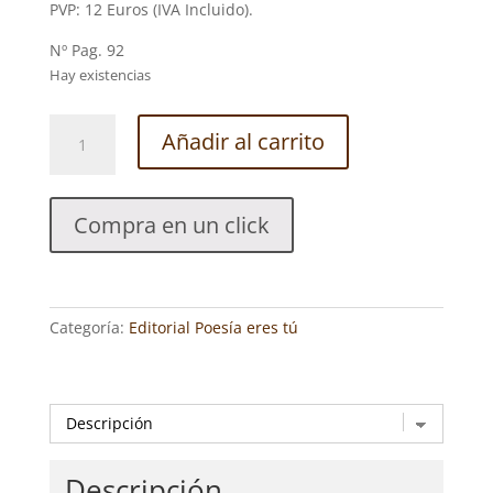
PVP: 12 Euros (IVA Incluido).
Nº Pag. 92
Hay existencias
FURTIVO
Añadir al carrito
INSTANTE.
HAMID
LARBI
Compra en un click
cantidad
Categoría:
Editorial Poesía eres tú
Descripción