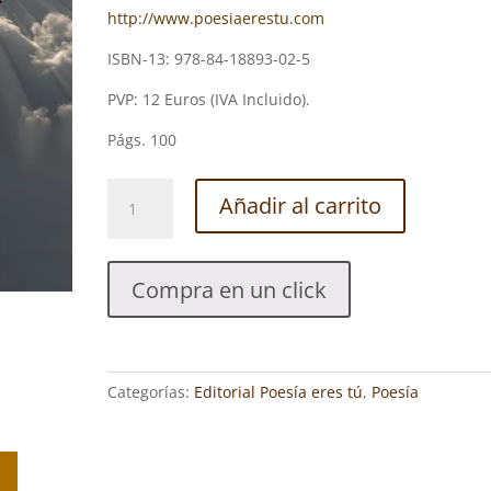
http://www.poesiaerestu.com
ISBN-13: 978-84-18893-02-5
PVP: 12 Euros (IVA Incluido).
Págs. 100
IMPRESIONISMO
Añadir al carrito
POÉTICO:
PRESENCIA.
INMACULADA
Compra en un click
MORENO
RODRÍGUEZ
cantidad
Categorías:
Editorial Poesía eres tú
,
Poesía