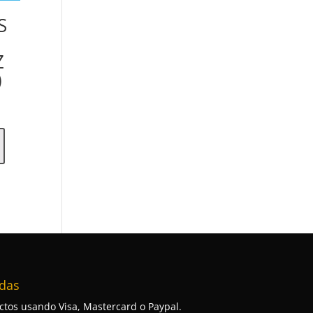
S
Z
)
das
tos usando Visa, Mastercard o Paypal.