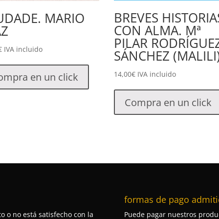
BREVES HISTORIA
UDADE. MARIO
CON ALMA. Mª
AZ
PILAR RODRÍGUE
€
IVA incluido
SÁNCHEZ (MALILI
14,00
€
IVA incluido
ompra en un click
Compra en un click
formas de pago admiti
o o no está satisfecho con la
Puede pagar nuestros produc