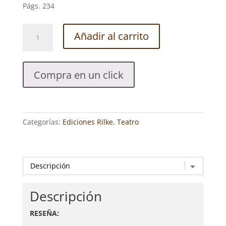
Págs. 234
LA
Añadir al carrito
LOLA
SE
VA
Compra en un click
A
LOS
PUERTOS.
GUÍA
Categorías:
Ediciones Rilke
,
Teatro
DIDÁCTICA.
MANUEL
Y
ANTONIO
MACHADO.
Edición
y
Descripción
guía
RESEÑA:
didáctica