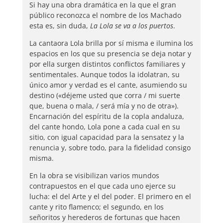
de
Si hay una obra dramática en la que el gran
José
público reconozca el nombre de los Machado
Luis
esta es, sin duda,
La Lola se va a los puertos
.
Abraham
La cantaora Lola brilla por sí misma e ilumina los
López
espacios en los que su presencia se deja notar y
cantidad
por ella surgen distintos conflictos familiares y
sentimentales. Aunque todos la idolatran, su
único amor y verdad es el cante, asumiendo su
destino («déjeme usted que corra / mi suerte
que, buena o mala, / será mía y no de otra»).
Encarnación del espíritu de la copla andaluza,
del cante hondo, Lola pone a cada cual en su
sitio, con igual capacidad para la sensatez y la
renuncia y, sobre todo, para la fidelidad consigo
misma.
En la obra se visibilizan varios mundos
contrapuestos en el que cada uno ejerce su
lucha: el del Arte y el del poder. El primero en el
cante y rito flamenco; el segundo, en los
señoritos y herederos de fortunas que hacen