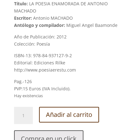
Título:
LA POESIA ENAMORADA DE ANTONIO
MACHADO
Escritor:
Antonio MACHADO
Antólogo y compilador:
Miguel Angel Baamonde
Año de Publicación: 2012
Colección: Poesía
ISBN-13: 978-84-937127-9-2
Editorial: Ediciones Rilke
http://www.poesiaerestu.com
Pag.-126
PVP:15 Euros (IVA Incluido).
Hay existencias
LA
Añadir al carrito
POESÍA
ENAMORADA
DE
Compra en un click
ANTONIO