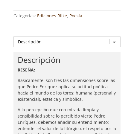
JOSÉ
LUIS
Categorías:
Ediciones Rilke
,
Poesía
ABRAHAM
LÓPEZ
cantidad
Descripción
RESEÑA:
Básicamente, son tres las dimensiones sobre las
que Pedro Enríquez aplica su actitud poética
hacia el mundo de los toros: humana (personal y
existencial), estética y simbólica.
A la percepción que con mirada limpia y
sensibilidad sobre lo percibido vierte Pedro
Enríquez, debemos añadir su entendimiento:
entender el valor de lo litúrgico, el respeto por la