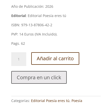
Año de Publicación: 2026
Editorial
: Editorial Poesía eres tú
ISBN: 979-13-87806-42-2
PVP: 14 Euros (IVA Incluido).
Pags. 62
LAS
Añadir al carrito
HUELLAS
DE
LA
Compra en un click
SIERPE.
MARÍA
ÁNGELES
SOLÍS
Categorías:
Editorial Poesía eres tú
,
Poesía
DEL
RÍO