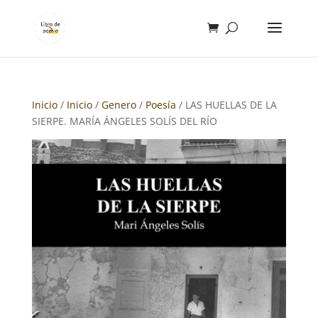
Inicio
/
Inicio
/
Genero
/
Poesía
/ LAS HUELLAS DE LA
SIERPE. MARÍA ÁNGELES SOLÍS DEL RÍO