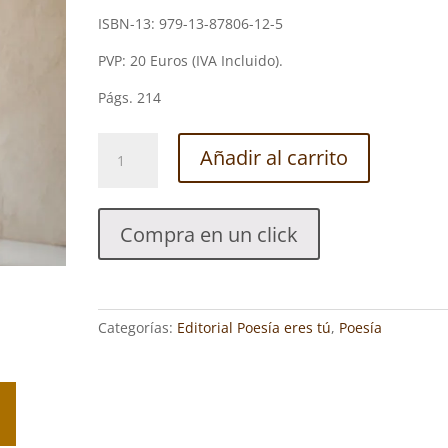
ISBN-13: 979-13-87806-12-5
PVP: 20 Euros (IVA Incluido).
Págs. 214
LEYENDAS
Añadir al carrito
PERUANAS.
MIGUEL
TORRES
Compra en un click
MORALES
cantidad
Categorías:
Editorial Poesía eres tú
,
Poesía