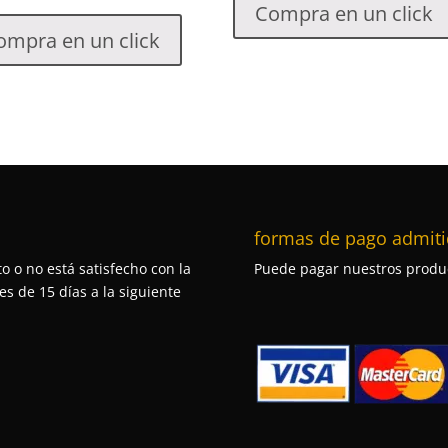
Compra en un click
ompra en un click
formas de pago admiti
o o no está satisfecho con la
Puede pagar nuestros produc
s de 15 días a la siguiente