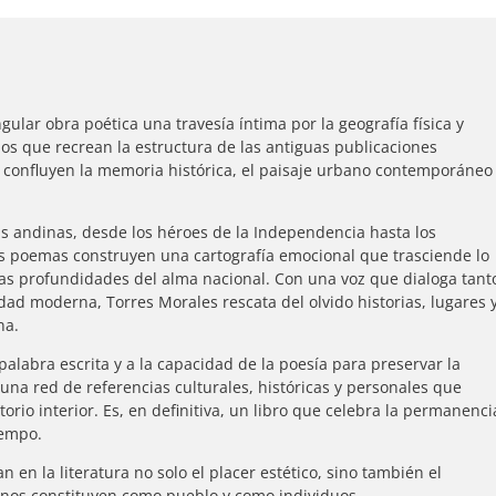
ular obra poética una travesía íntima por la geografía física y
ulos que recrean la estructura de las antiguas publicaciones
nde confluyen la memoria histórica, el paisaje urbano contemporáneo
as andinas, desde los héroes de la Independencia hasta los
os poemas construyen una cartografía emocional que trasciende lo
as profundidades del alma nacional. Con una voz que dialoga tant
idad moderna, Torres Morales rescata del olvido historias, lugares 
na.
alabra escrita y a la capacidad de la poesía para preservar la
una red de referencias culturales, históricas y personales que
itorio interior. Es, en definitiva, un libro que celebra la permanenci
iempo.
en la literatura no solo el placer estético, sino también el
 nos constituyen como pueblo y como individuos.