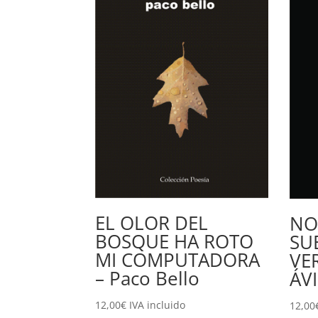
EL OLOR DEL
NO
BOSQUE HA ROTO
SU
MI COMPUTADORA
VE
– Paco Bello
ÁV
12,00
€
IVA incluido
12,00