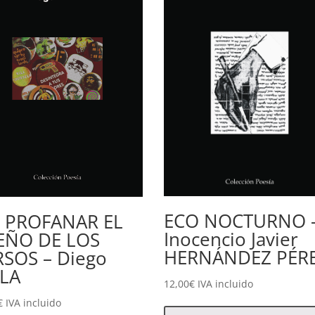
ECO NOCTURNO 
 PROFANAR EL
Inocencio Javier
EÑO DE LOS
HERNÁNDEZ PÉR
RSOS – Diego
ILA
12,00
€
IVA incluido
€
IVA incluido