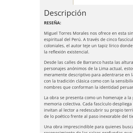
Descripción
RESEÑA:
Miguel Torres Morales nos ofrece en esta sing
espiritual del Perú. A través de cinco fascíc
coloniales, el autor teje un tapiz lírico do
la reflexión existencial.
Desde las calles de Barranco hasta las altur
personajes anónimos de la Lima actual, est
meramente descriptivo para adentrarse en l
con la tradición clásica como con la sensibil
nombres que conforman la identidad perua
La obra se presenta como un homenaje a la p
memoria colectiva. Cada fascículo despliega 
invitan al lector a redescubrir su propio terr
de lo poético frente al paso inexorable del t
Una obra imprescindible para quienes buscan 
reconocimiento de las raíces profundas que