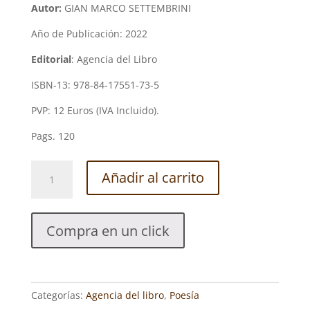
Autor:
GIAN MARCO SETTEMBRINI
Año de Publicación: 2022
Editorial
: Agencia del Libro
ISBN-13: 978-84-17551-73-5
PVP: 12 Euros (IVA Incluido).
Pags. 120
LOS
Añadir al carrito
FANTASMAS
NO
VISTEN
Compra en un click
RELOJES.
GIAN
MARCO
SETTEMBRINI
Categorías:
Agencia del libro
,
Poesía
cantidad