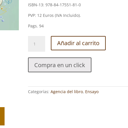
ISBN-13: 978-84-17551-81-0
PVP: 12 Euros (IVA Incluido).
Pags. 94
LOS
Añadir al carrito
ROSTROS
DEL
ACOSO
Compra en un click
ESCOLAR.
JOSÉ
LUIS
ABRAHAM
Categorías:
Agencia del libro
,
Ensayo
LÓPEZ
cantidad