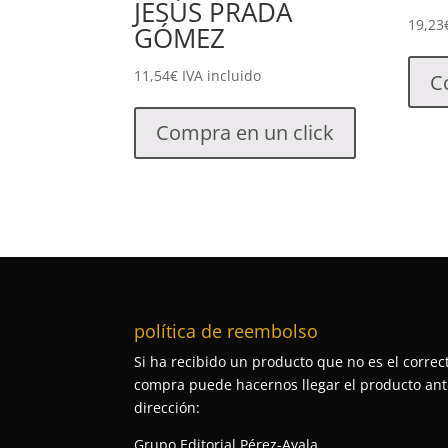
JESÚS PRADA
19,23
GÓMEZ
11,54
€
IVA incluido
C
Compra en un click
política de reembolso
Si ha recibido un producto que no es el correct
compra puede hacernos llegar el producto ante
dirección:
Grupo Editorial Pérez-Ayala