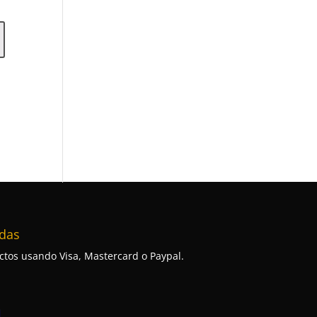
das
tos usando Visa, Mastercard o Paypal.