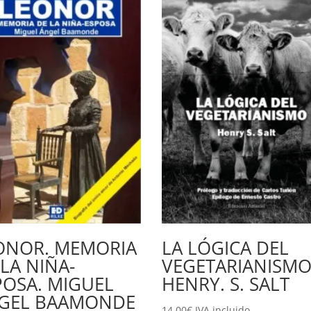
ONOR. MEMORIA
LA LÓGICA DEL
 LA NIÑA-
VEGETARIANISMO
POSA. MIGUEL
HENRY. S. SALT
GEL BAAMONDE
14,00
€
IVA incluido