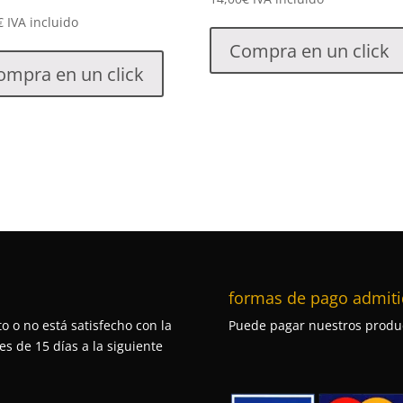
€
IVA incluido
Compra en un click
ompra en un click
formas de pago admiti
o o no está satisfecho con la
Puede pagar nuestros produc
s de 15 días a la siguiente