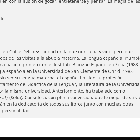
bién con la ilusión de gozar, entretenerse y pensar. La magia de la
ti!
a, en Gotse Délchev, ciudad en la que nunca ha vivido, pero que
rdos de las visitas a la abuela materna. La lengua española irrumpi
na pasión: primero, en el Instituto Bilingüe Español en Sofía (1983-
logía española en la Universidad de San Clemente de Ohrid (1988-
sin ser su lengua materna, el español ha sido su profesión.
rtamento de Didáctica de la Lengua y la Literatura de la Universid
or la misma universidad. Anteriormente, ha trabajado como
rsity
(Sofía). Considera, con plena convicción, que lo mejor de su v
rán en la dedicatoria de todos sus libros junto con muchas otras
 personalidad.