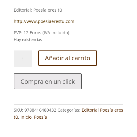
Editorial: Poesía eres tú
http://www.poesiaerestu.com
PVP: 12 Euros (IVA Incluido).
Hay existencias
PÉTALOS
Añadir al carrito
BLANCOS
Y
RIMAS
Compra en un click
PARA
SOÑAR.
MIGUEL
ANGEL
SKU:
9788416480432
Categorías:
Editorial Poesía eres
MARTÍNEZ
tú
,
Inicio
,
Poesía
JANÁRIZ
cantidad