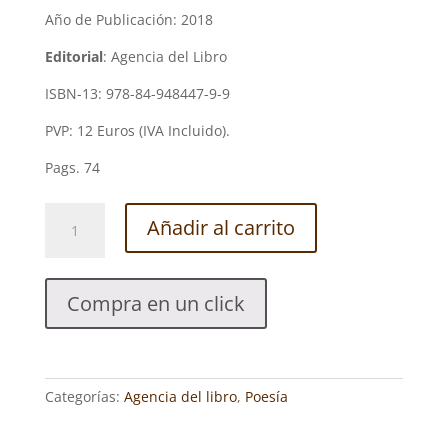
Año de Publicación: 2018
Editorial
: Agencia del Libro
ISBN-13: 978-84-948447-9-9
PVP: 12 Euros (IVA Incluido).
Pags. 74
SIEMPRE
Añadir al carrito
MADRID.
JULIA
DE
Compra en un click
CAMPOS
MONSALVE
cantidad
Categorías:
Agencia del libro
,
Poesía