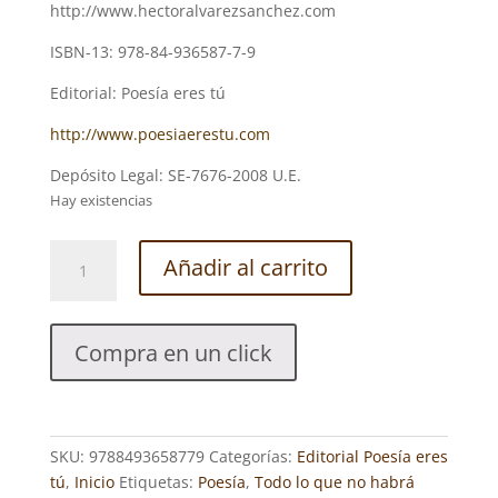
http://www.hectoralvarezsanchez.com
ISBN-13: 978-84-936587-7-9
Editorial: Poesía eres tú
http://www.poesiaerestu.com
Depósito Legal: SE-7676-2008 U.E.
Hay existencias
TODO
Añadir al carrito
LO
QUE
NO
Compra en un click
HABRÁ
–
Héctor
ÁLVAREZ
SKU:
9788493658779
Categorías:
Editorial Poesía eres
cantidad
tú
,
Inicio
Etiquetas:
Poesía
,
Todo lo que no habrá