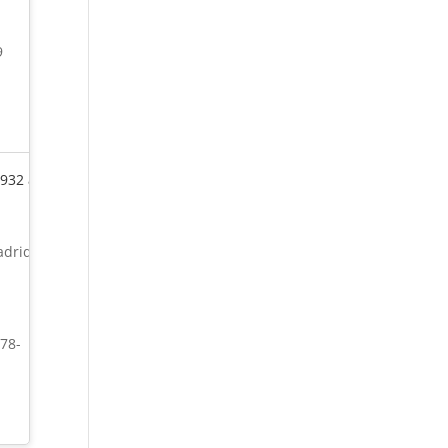
9
932 a
drid
978-