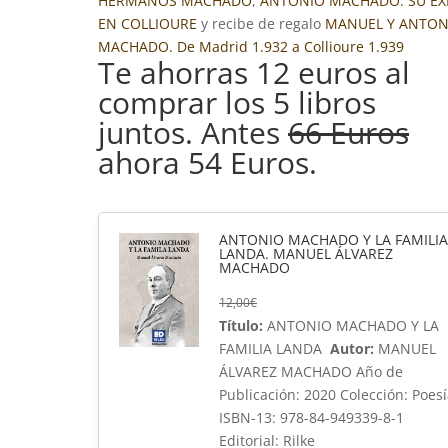
HERMANOS MACHADO
,
ANTONIO MACHADO. SU EXI
EN COLLIOURE
y recibe de regalo
MANUEL Y ANTON
MACHADO. De Madrid 1.932 a Collioure 1.939
Te ahorras 12 euros al
comprar los 5 libros
juntos. Antes
66 Euros
ahora 54 Euros.
ANTONIO MACHADO Y LA FAMILI
LANDA. MANUEL ÁLVAREZ
MACHADO
12,00
€
Título:
ANTONIO MACHADO Y LA
FAMILIA LANDA
Autor:
MANUEL
ÁLVAREZ MACHADO Año de
Publicación: 2020 Colección: Poes
ISBN-13: 978-84-949339-8-1
Editorial: Rilke