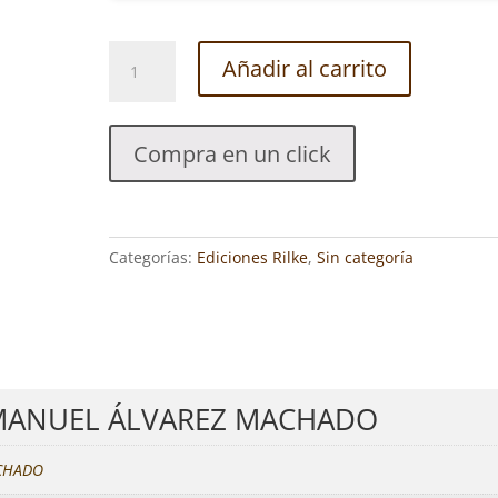
TODOS
Añadir al carrito
LOS
LIBROS
DE
Compra en un click
MANUEL
ÁLVAREZ
MACHADO
cantidad
Categorías:
Ediciones Rilke
,
Sin categoría
 MANUEL ÁLVAREZ MACHADO
CHADO