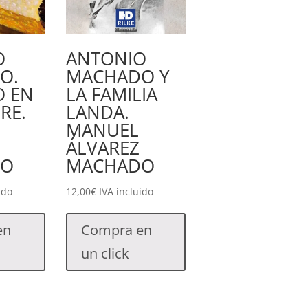
O
ANTONIO
O.
MACHADO Y
O EN
LA FAMILIA
RE.
LANDA.
MANUEL
ÁLVAREZ
DO
MACHADO
ido
12,00
€
IVA incluido
en
Compra en
un click