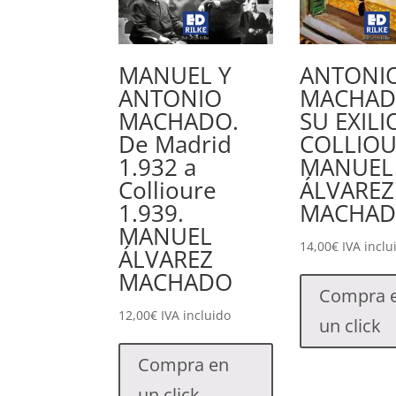
MANUEL Y
ANTONI
ANTONIO
MACHAD
MACHADO.
SU EXILI
De Madrid
COLLIOU
1.932 a
MANUEL
Collioure
ÁLVAREZ
1.939.
MACHA
MANUEL
14,00
€
IVA inclu
ÁLVAREZ
MACHADO
Compra 
12,00
€
IVA incluido
un click
Compra en
un click