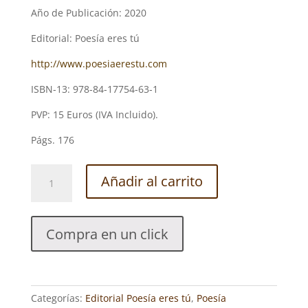
Año de Publicación: 2020
Editorial: Poesía eres tú
http://www.poesiaerestu.com
ISBN-13: 978-84-17754-63-1
PVP: 15 Euros (IVA Incluido).
Págs. 176
VIVIENDO.
Añadir al carrito
YUDI
MICLÍN
GONZÁLEZ
Compra en un click
cantidad
Categorías:
Editorial Poesía eres tú
,
Poesía