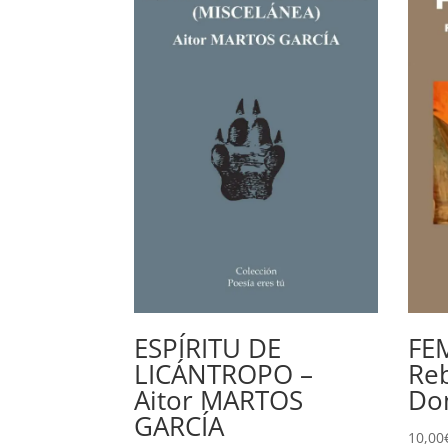
ESPÍRITU DE
FEM
LICÁNTROPO –
Re
Aitor MARTOS
Do
GARCÍA
10,00