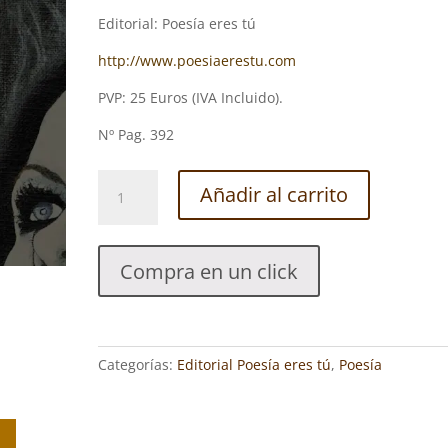
Editorial: Poesía eres tú
http://www.poesiaerestu.com
PVP: 25 Euros (IVA Incluido).
Nº Pag. 392
VUELTA
Añadir al carrito
-
BOO
WELL
Compra en un click
TA.
ALAIN
YEBRA
FRANCO
Categorías:
Editorial Poesía eres tú
,
Poesía
cantidad