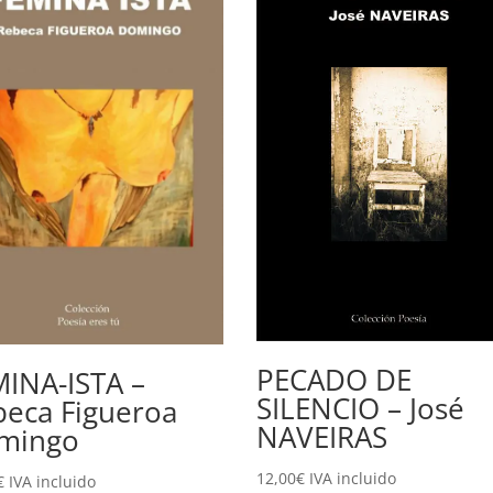
PECADO DE
INA-ISTA –
SILENCIO – José
beca Figueroa
NAVEIRAS
mingo
12,00
€
IVA incluido
€
IVA incluido