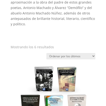
aproximación a la obra del padre de estos grandes
poetas, Antonio Machado y Álvarez “Demófilo” y del
abuelo Antonio Machado Núñez, además de otros
antepasados de brillante historial, literario, científico
y político.
Ordenado
Mostrando los 6 resultados
por
los
últimos