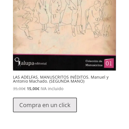
LAS ADELFAS. MANUSCRITOS INÉDITOS. Manuel y
Antonio Machado. (SEGUNDA MANO)
El
El
35,00
€
15,00
€
IVA incluido
precio
precio
original
actual
Compra en un click
era:
es:
35,00€.
15,00€.