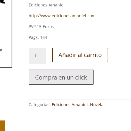
Ediciones Amaniel
http://www.edicionesamaniel.com
PVP.15 Euros
Pags. 164
ALGUNAS
Añadir al carrito
SOMBRAS
DE
MI
Compra en un click
CAJÓN.
ADEI
GÓMEZ
DE
Categorías:
Ediciones Amaniel
,
Novela
SEGURA
ARANA
cantidad