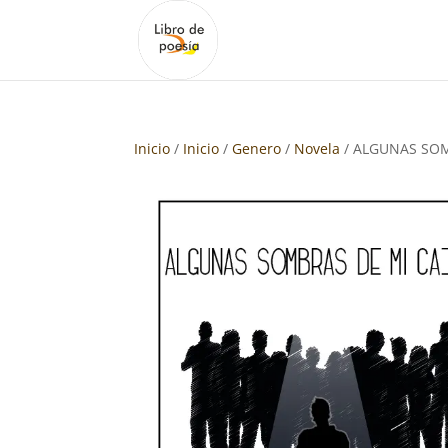
Inicio
/
Inicio
/
Genero
/
Novela
/ ALGUNAS SOM