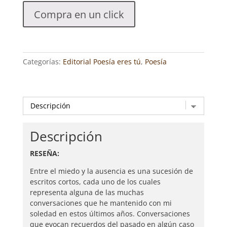
Y
Compra en un click
LA
AUSENCIA.
MI
SOLEDAD
Categorías:
Editorial Poesía eres tú
,
Poesía
CONVERSADA.
JUAN
CARLOS
BARCELÓ
SÁNCHEZ
cantidad
Descripción
RESEÑA:
Entre el miedo y la ausencia es una sucesión de
escritos cortos, cada uno de los cuales
representa alguna de las muchas
conversaciones que he mantenido con mi
soledad en estos últimos años. Conversaciones
que evocan recuerdos del pasado en algún caso