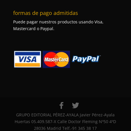
formas de pago admitidas
Puede pagar nuestros productos usando Visa,
Mastercard o Paypal.
GRUPO EDITORIAL PÉREZ-AYALA Javier Pérez-Ayala
Huertas 05.409.587-X Calle Doctor Fleming Nº50 4ºD
28036 Madrid Telf.-91 345 38 17