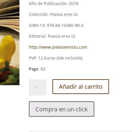
Año de Publicación: 2018
Colección: Poesía eres tú
ISBN-13: 978-84-16480-88-3
Editorial: Poesía eres tú
http://www.poesiaerestu.com
PVP: 12 Euros (IVA Incluido).
Pags
. 82
MI
Añadir al carrito
PRIMAVERA
CONTRA
EL
Compra en un click
MUNDO.
DAVID
SÁNCHEZ-
VALVERDE