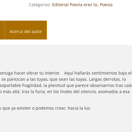
Categorías:
Editorial Poesía eres tú
,
Poesía
MONTERO
cantidad
Acerca del autor
nsiga hacer vibrar tu interior. Aquí hallarás sentimientos bajo el
se parezcan a las tuyas; que sean las tuyas. Largas derrotas, lo
nsoportable fragilidad, la plenitud que parece observarnos tras cad
más allá, tras la furia, en los lindes del silencio, asomados a esa
s que ya existen o podemos crear, hacia la luz.