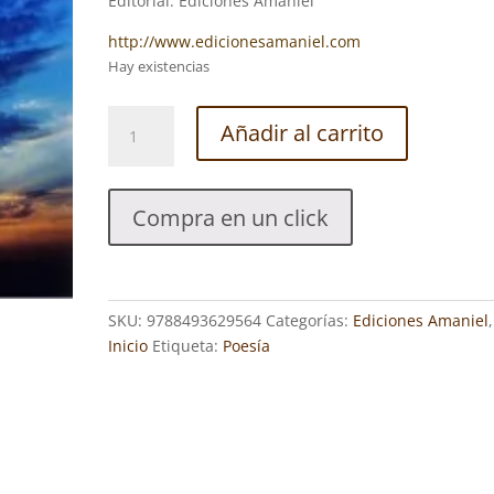
Editorial: Ediciones Amaniel
http://www.edicionesamaniel.com
Hay existencias
UNA
Añadir al carrito
VIDA
PASAJERA
-
Compra en un click
José
María
MUÑOZ
cantidad
SKU:
9788493629564
Categorías:
Ediciones Amaniel
,
Inicio
Etiqueta:
Poesía