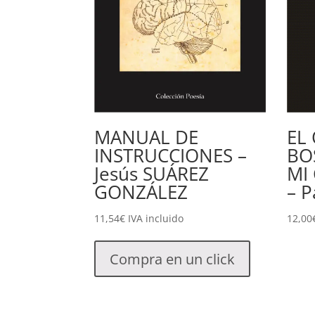
MANUAL DE
EL
INSTRUCCIONES –
BO
Jesús SUÁREZ
MI
GONZÁLEZ
– P
11,54
€
IVA incluido
12,00
Compra en un click