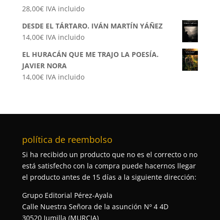
28,00
€
IVA incluido
DESDE EL TÁRTARO. IVÁN MARTÍN YÁÑEZ
14,00
€
IVA incluido
EL HURACÁN QUE ME TRAJO LA POESÍA.
JAVIER NORA
14,00
€
IVA incluido
política de reembolso
Si ha recibido un producto que no es el correcto o no
está satisfecho con la compra puede hacernos llegar
el producto antes de 15 días a la siguiente dirección:
Grupo Editorial Pérez-Ayala
Calle Nuestra Señora de la asunción Nº 4 4D
30520 Jumilla (MURCIA)