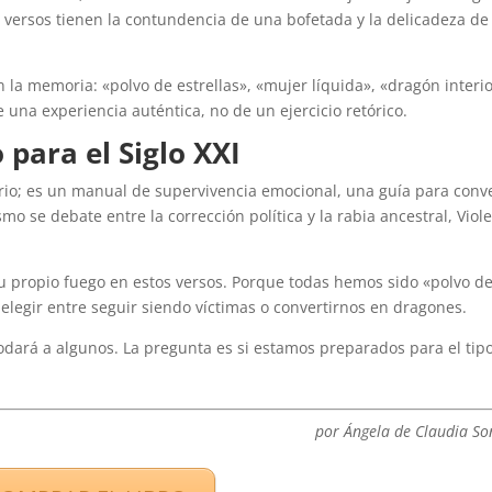
s versos tienen la contundencia de una bofetada y la delicadeza de
la memoria: «polvo de estrellas», «mujer líquida», «dragón interio
na experiencia auténtica, no de un ejercicio retórico.
para el Siglo XXI
o; es un manual de supervivencia emocional, una guía para conve
o se debate entre la corrección política y la rabia ancestral, Viol
su propio fuego en estos versos. Porque todas hemos sido «polvo d
elegir entre seguir siendo víctimas o convertirnos en dragones.
omodará a algunos. La pregunta es si estamos preparados para el tip
por Ángela de Claudia So