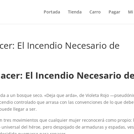
Portada
Tienda
Carro
Pagar
Mi
er: El Incendio Necesario de
cer: El Incendio Necesario d
dida a un bosque seco. «Deja que arda», de Violeta Rojo —pseudón
cendio controlado que arrasa con las convenciones de lo que debe
puede llegar a ser.
en tres movimientos que cualquier mujer reconocerá como propio: 
cto universal del héroe, pero despojado de armaduras y espadas, ves
a decidido quemarse para renacer.