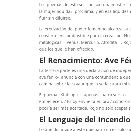
Los poemas de esta sección son una mastercla
la mujer líquida», proclama, y en esa liquidez
fluir sin diluirse.
La erotización del poder femenino alcanza su
convierte en combustible para la creación. No
mitológicas —Venus, Mercurio, Afrodita—. Roj
que los que le han ofrecido.
El Renacimiento: Ave Fé
La tercera parte es una declaración de indepen
ave fénix», anuncia con una contundencia que n
camina sobre lava «aunque la seda cubra mi vi
El poema «Kintsugi» —apenas cuatro versos— e
embellecen. / Estoy envuelta en oro / como kin
podría ser más acertada. Rojo no solo acepta s
El Lenguaje del Incendio
Lo que distingue a este poemario no es solo su