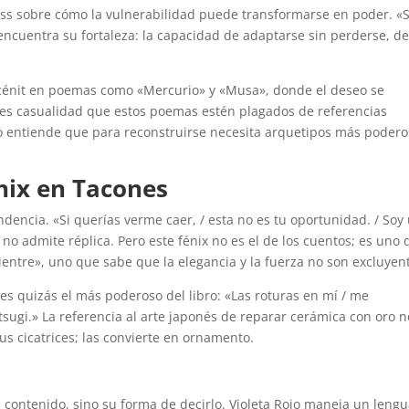
ss sobre cómo la vulnerabilidad puede transformarse en poder. «
 encuentra su fortaleza: la capacidad de adaptarse sin perderse, d
 cénit en poemas como «Mercurio» y «Musa», donde el deseo se
 es casualidad que estos poemas estén plagados de referencias
o entiende que para reconstruirse necesita arquetipos más poder
nix en Tacones
dencia. «Si querías verme caer, / esta no es tu oportunidad. / Soy
o admite réplica. Pero este fénix no es el de los cuentos; es uno
entre», uno que sabe que la elegancia y la fuerza no son excluyen
s quizás el más poderoso del libro: «Las roturas en mí / me
tsugi.» La referencia al arte japonés de reparar cerámica con oro n
us cicatrices; las convierte en ornamento.
 contenido, sino su forma de decirlo. Violeta Rojo maneja un lengu