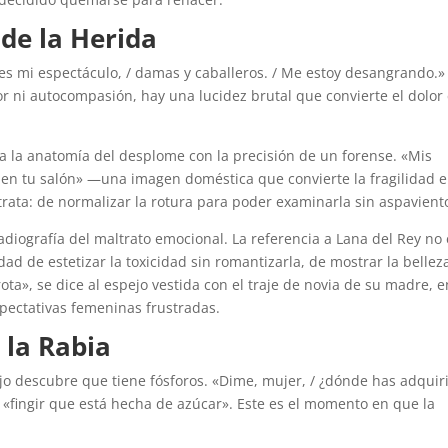
 de la Herida
 es mi espectáculo, / damas y caballeros. / Me estoy desangrando.»
or ni autocompasión, hay una lucidez brutal que convierte el dolor
a la anatomía del desplome con la precisión de un forense. «Mis
 en tu salón» —una imagen doméstica que convierte la fragilidad 
 trata: de normalizar la rotura para poder examinarla sin aspavient
diografía del maltrato emocional. La referencia a Lana del Rey no 
ad de estetizar la toxicidad sin romantizarla, de mostrar la bellez
rota», se dice al espejo vestida con el traje de novia de su madre, e
ectativas femeninas frustradas.
 la Rabia
ojo descubre que tiene fósforos. «Dime, mujer, / ¿dónde has adquir
 «fingir que está hecha de azúcar». Este es el momento en que la