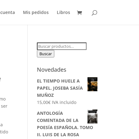
 cuenta
Mis pedidos
Libros
Buscar
por:
Buscar
Novedades
e
EL TIEMPO HUELE A
PAPEL. JOSEBA SASÍA
MUÑOZ
imo
15,00
€
IVA incluido
 ser
ANTOLOGÍA
COMENTADA DE LA
la
POESÍA ESPAÑOLA. TOMO
tido
II. LUIS DE LA ROSA