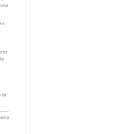
 una
r».
rtir
eta
e
o de
neira